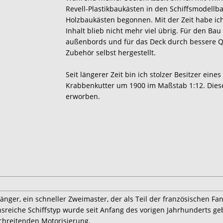
Revell-Plastikbaukästen in den Schiffsmodellb
Holzbaukästen begonnen. Mit der Zeit habe ic
Inhalt blieb nicht mehr viel übrig. Für den Bau
außenbords und für das Deck durch bessere Qu
Zubehör selbst hergestellt.
Seit längerer Zeit bin ich stolzer Besitzer ei
Krabbenkutter um 1900 im Maßstab 1:12. Diesen
erworben.
änger, ein schneller Zweimaster, der als Teil der französischen Fan
onsreiche Schiffstyp wurde seit Anfang des vorigen Jahrhunderts geb
chreitenden Motorisierung.