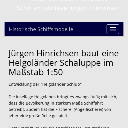
Schiffsmodellbau Jürgen Hinrichsen
Historische Schiffsmodelle
Toggle
navigat
Jürgen Hinrichsen baut eine
Helgoländer Schaluppe im
Maßstab 1:50
Entwicklung der "Helgoländer Schlup"
Die Insellage Helgolands bringt es zwangsläufig mit sich,
dass die Bevölkerung in starkem Maße Schiffahrt
betreibt. Zudem hat die Fischerei (Angelfischerei) von
jeher eine große Rolle gespielt.